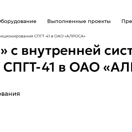
Оборудование
Выполненные проекты
Пре
озиционирования СПГТ-41 в ОАО «АЛРОСА»
 с внутренней сис
 СПГТ-41 в ОАО «А
ования