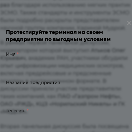
раз
благодаря использованию мягких практик
ЭСМО. Также стандарты и инструменты ЭСМО
были подробно раскрыты представителем
научной группы компании, Кариной Мудрой.
Протестируйте терминал на своем
предприятии по выгодным условиям
В рамках первой панельной дискуссии,
модератором которой выступил
Атьков Олег
Имя
*
Юрьевич
, академик РАН, участники обсудили
опыт цифровизации медицинских осмотров,
включая предрейсовые и предсменные
осмотры в дистанционном формате. В
Название предприятия
дискуссии приняли участие представители
таких компаний, как
ПАО «Газпром Нефть»,
ОАО «РЖД», КЦЗ «Норильский Никель» и ГК
Телефон
*
«МЕДСИ».
Вторая панельная дискуссия была посвящена