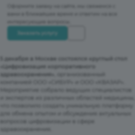
Оформите заявку на сайте, мы свяжемся с
вами в ближайшее время и ответим на все
интересующие вопросы.
Заказать услугу
5 декабря в Москве состоялся круглый стол
«Цифровизация корпоративного
здравоохранения»
, организованный
компанией ООО «СИБУР» и ООО «КВАЗАР».
Мероприятие собрало ведущих специалистов
и экспертов из различных областей медицины,
что позволило создать уникальную платформу
для обмена опытом и обсуждения актуальных
вопросов цифровизации в сфере
здравоохранения.