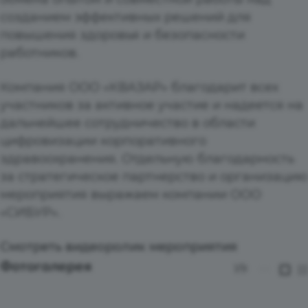
созданием эффективных решений для
повышения здоровья и безопасности
работников.
Компания ООО «КВАЗАР» благодарит всех
участников за активное участие и надеется на
дальнейшее сотрудничество в области
цифровизации корпоративного
здравоохранения.
Отдельную благодарность
за стратегическое партнерство и организацию
мероприятия выражаем компании ООО
«СИБУР».
Смотреть
видеоролик мероприятия
Фотогалерея
1
/9
—