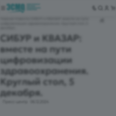
Главная
Новости
СИБУР и КВАЗАР: вместе на пути
цифровизации здравоохранения. Круглый стол, 5
декабря.
СИБУР и КВАЗАР:
вместе на пути
цифровизации
здравоохранения.
Круглый стол, 5
декабря.
Пресс-центр
06.12.2024