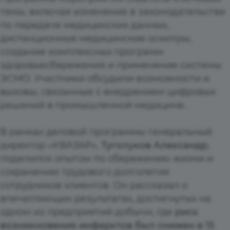
темы, включая изменения в законодательстве
по передаче медицинских данных,
дистанционные медицинские осмотры,
создание комплексных программ
здоровьесбережения и применение системы
ЭСМО. Участники обсудили возможности и
вызовы, связанные с внедрением цифровых
решений в промышленной медицине.
В рамках деловой программы генеральный
директор «КВАЗАР»,
Туголуков Александ
р
,
поделился опытом по сбережению жизни и
сохранению трудового долголетия
сотрудников клиентов. Он рассказал о
впечатляющих результатах, достигнутых на
одном из предприятий добычи, где
риск
возникновения инфарктов был снижен в 15