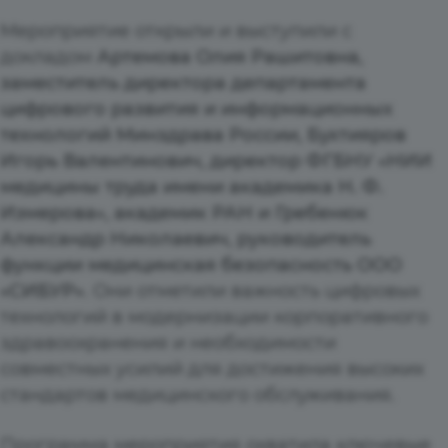
Мероприятие открыли и выступили с
докладом
Артемова Олия Рашитовна,
заместитель директора департамента
цифрового развития и информационных
технологий Минздрава России, Бухтияров
Игорь Валентинович, директор ФГБНУ «НИИ
медицины труда имени академика Н. Ф.
Измерова», академик РАН и Гребенюк
Александр Николаевич, руководитель
функции медицинская безопасность ООО
«СИБУР»
. Они отметили важность цифровых
технологий в модернизации корпоративного
здравоохранения и необходимости
совместных усилий для достижения высоких
стандартов медицинского обслуживания.
Программа мероприятия охватила ключевые