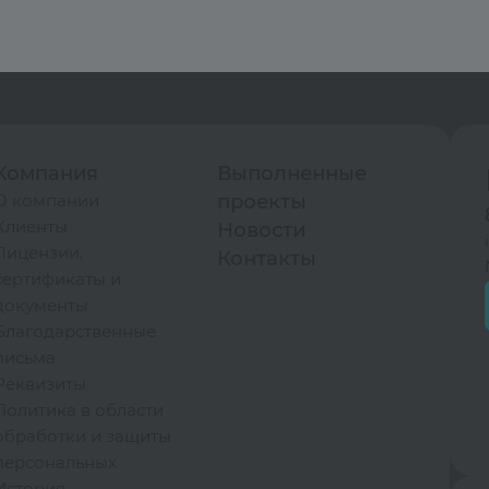
Компания
Выполненные
О компании
проекты
Клиенты
Новости
Лицензии,
Контакты
сертификаты и
документы
Благодарственные
письма
Реквизиты
Политика в области
обработки и защиты
персональных
История