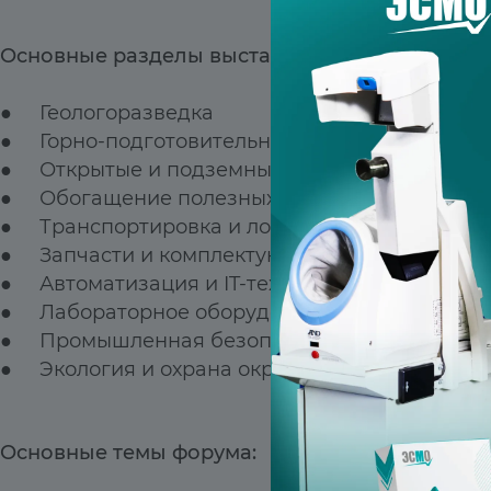
Основные разделы выставки:
● Геологоразведка
● Горно-подготовительные и вскрышные раб
● Открытые и подземные горные работы
● Обогащение полезных ископаемых
● Транспортировка и логистика
● Запчасти и комплектующие для машин и о
● Автоматизация и IT-технологии в горном д
● Лабораторное оборудование и измерител
● Промышленная безопасность
● Экология и охрана окружающей среды
Ос
новные темы форума: