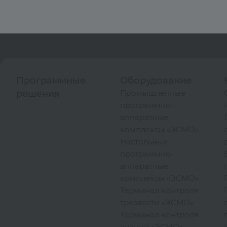
Программные
Оборудование
решения
Промышленные
программно-
аппаратные
комплексы «ЭСМО»
Настольные
программно-
аппаратные
комплексы «ЭСМО»
Терминал контроля
трезвости «ЭСМО»
Терминал контроля
знаний «ЭСМО»