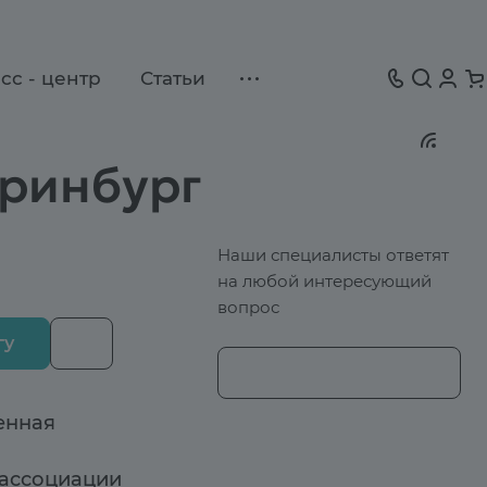
сс - центр
Статьи
еринбург
Наши специалисты ответят
на любой интересующий
вопрос
гу
енная
 ассоциации