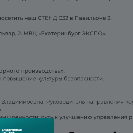
посетить наш СТЕНД С32 в Павильоне 2.
ьвар, 2. МВЦ «Екатеринбург ЭКСПО».
горного производства
»
.
 повышение культуры безопасности.
а Владимировна
,
Руководитель направления к
»
мышленности: путь к улучшению управления р