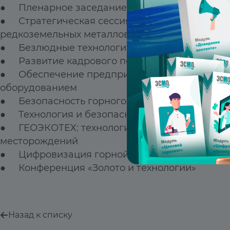
● Пленарное заседание «Технологическое ли
● Стратегическая сессия «Состояние, пробле
редкоземельных металлов»
● Безлюдные технологии в горном деле
● Развитие кадрового потенциала горно-мет
● Обеспечение предприятий горно-химическ
оборудованием
● Безопасность горного производства
● Технология и безопасность буровзрывных р
● ГЕОЭКОТЕХ: технологические и экологичес
месторождений
● Цифровизация горной отрасли
● Конференция «Золото и технологии»
Назад к списку