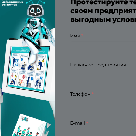
Протестируйте т
своем предприят
выгодным услов
Имя
*
оты
Название предприятия
борудования
еле
ьные приборы
Телефон
*
E-mail
*