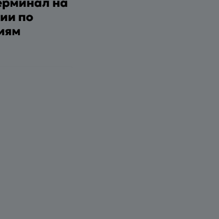
ерминал на
ии по
иям