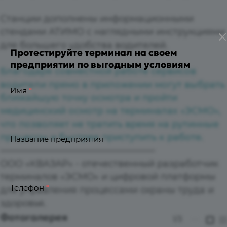
Станции дополнены информационными
стендами АТИМО с наглядными инструкциями
для большего удобства водителей.
Протестируйте терминал на своем
предприятии по выгодным условиям
Благодаря совместной работе сервисов
водители прямо в приложении могут выбрать
Имя
*
ближайшую точку осмотра и пройти
медицинский осмотр на терминалах «ЭСМО»,
что позволяет не тратить время на рутинные
процессы и быстрее приступить к работе.
Название предприятия
—————————————————
ООО «КВАЗАР» - отечественный разработчик
терминалов «ЭСМО» и цифровой платформы
Телефон
*
для управления процессами охраны труда и
здоровья.
Фотогалерея
1
/3
—