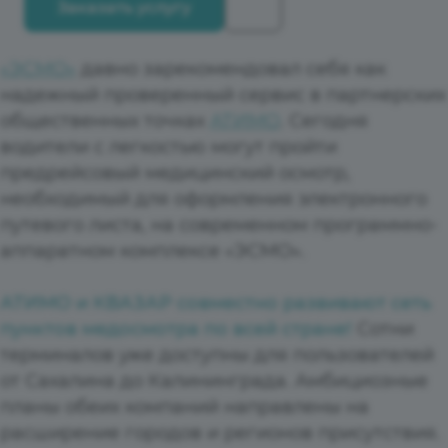
Заказать услугу
«ЭСМО»
давно зарекомендовал себя как
надежный проверенный сервис в партнерских
общественных точках
АТИМО
. Сегодня
водители с легкостью могут пройти
предрейсовый медицинский осмотр,
необходимый для оформления электронного
путевого листа, на современном программно-
аппаратном комплексе «ЭСМО».
АТИМО и КВАЗАР совместно развивают сеть
пунктов медосмотра по всей стране!
Сотни
терминалов уже доступны для пользователей
от Сахалина до Калининграда. Амбициозные
планы обеих компаний направлены на
расширение городов и регионов присутствия.