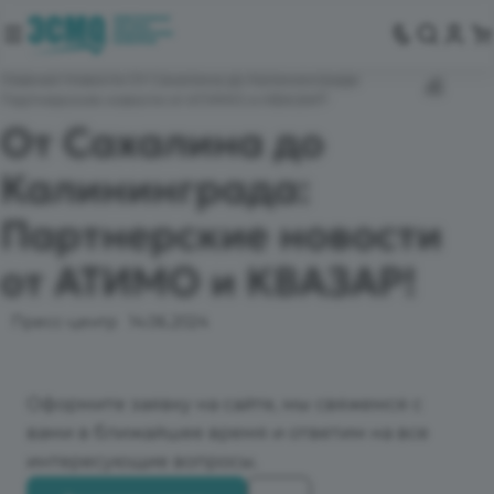
Главная
Новости
От Сахалина до Калининграда:
Партнерские новости от АТИМО и КВАЗАР!
От Сахалина до
Калининграда:
Партнерские новости
от АТИМО и КВАЗАР!
Пресс-центр
14.06.2024
Оформите заявку на сайте, мы свяжемся с
вами в ближайшее время и ответим на все
интересующие вопросы.