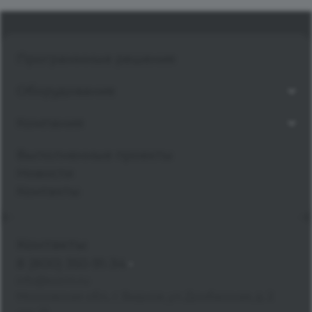
Программные решения
Оборудование
Компания
Выполненные проекты
Новости
Контакты
Контакты
8 (800) 350-91-34
info@kvzrm.ru
Московская обл., г. Видное, ул. Донбасская, д. 2