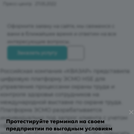
Пресс-центр
27.05.2022
Оформите заявку на сайте, мы свяжемся с
вами в ближайшее время и ответим на все
интересующие вопросы.
Заказать услугу
Российская компания «КВАЗАР» представила
цифровую платформу ЭСМО HSE для
управления процессами охраны труда и
контроля здоровья сотрудников на
международной выставке по охране труда.
Платформа ЭСМО разрабатывается
индивидуально под запрос клиента с учетом
Протестируйте терминал на своем
сферы деятельности компании и задач,
предприятии по выгодным условиям
которые необходимо решить, чтобы повысить