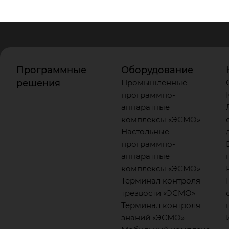
Программные
Оборудование
решения
Промышленные
программно-
аппаратные
комплексы «ЭСМО»
Настольные
программно-
аппаратные
комплексы «ЭСМО»
Терминал контроля
трезвости «ЭСМО»
Терминал контроля
знаний «ЭСМО»