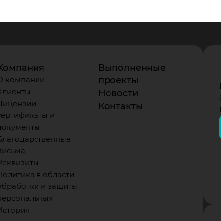
Компания
Выполненные
О компании
проекты
Клиенты
Новости
Лицензии,
Контакты
сертификаты и
документы
Благодарственные
письма
Реквизиты
Политика в области
обработки и защиты
персональных
История