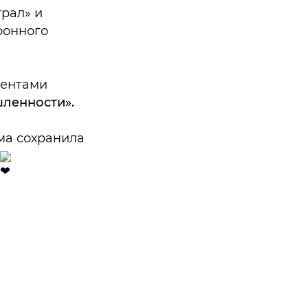
рал» и
ронного
иентами
ленности».
ма сохранила