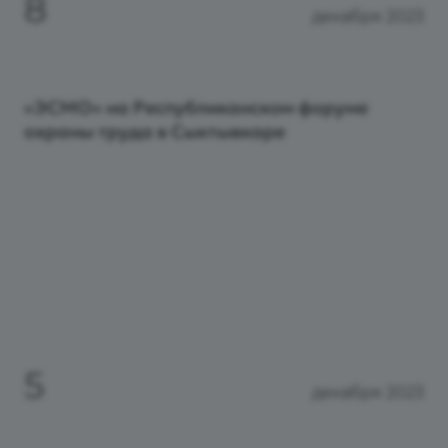
8
декабря 2023
«ЭСМО» на Республиканском форуме
охраны труда в Сыктывкаре
5
декабря 2023